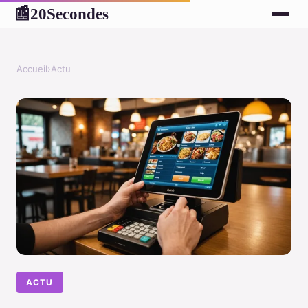
20Secondes
📰
Accueil
›
Actu
ACTU