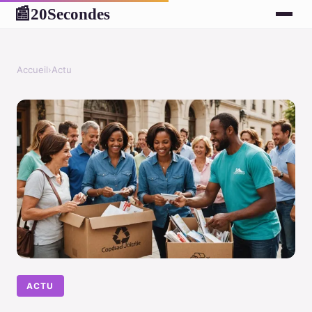
20Secondes
📰
Accueil
›
Actu
ACTU