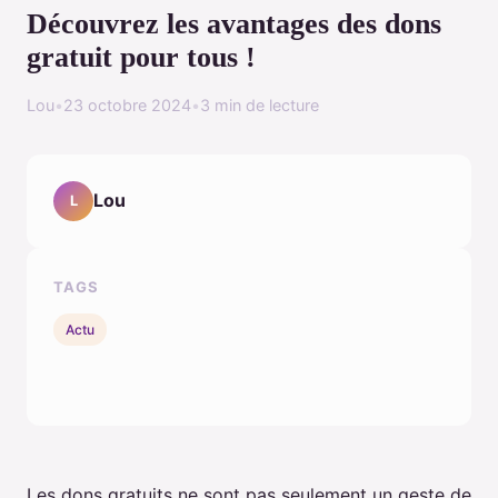
Découvrez les avantages des dons
gratuit pour tous !
Lou
•
23 octobre 2024
•
3 min de lecture
Lou
L
TAGS
Actu
Les dons gratuits ne sont pas seulement un geste de