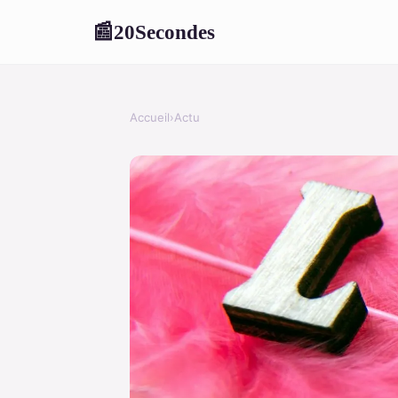
20Secondes
📰
Accueil
›
Actu