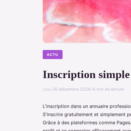
ACTU
Inscription simple
Lou
•
20 décembre 2024
•
6 min de lecture
L'inscription dans un annuaire professi
S'inscrire gratuitement et simplement peu
Grâce à des plateformes comme PagesJ
profil et se connecter efficacement ave