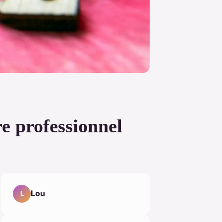
re professionnel
Lou
L