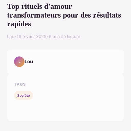
Top rituels d'amour
transformateurs pour des résultats
rapides
Lou
•
16 février 2025
•
6 min de lecture
Lou
L
TAGS
Société