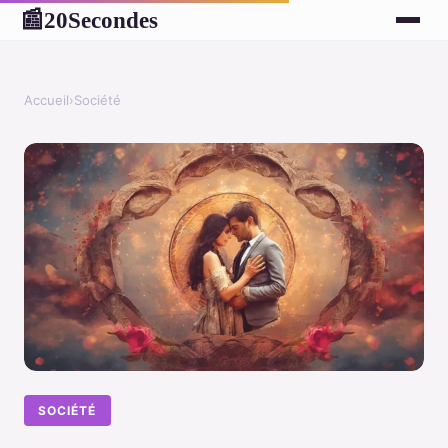
20Secondes
📰
Accueil
›
Société
SOCIÉTÉ