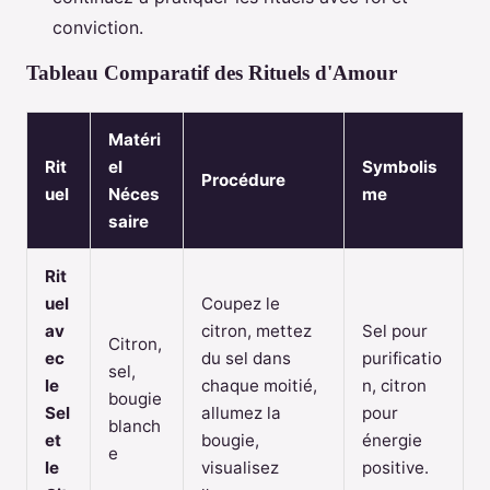
conviction.
Tableau Comparatif des Rituels d'Amour
Matéri
Rit
el
Symbolis
Procédure
uel
Néces
me
saire
Rit
uel
Coupez le
av
citron, mettez
Sel pour
Citron,
ec
du sel dans
purificatio
sel,
le
chaque moitié,
n, citron
bougie
Sel
allumez la
pour
blanch
et
bougie,
énergie
e
le
visualisez
positive.