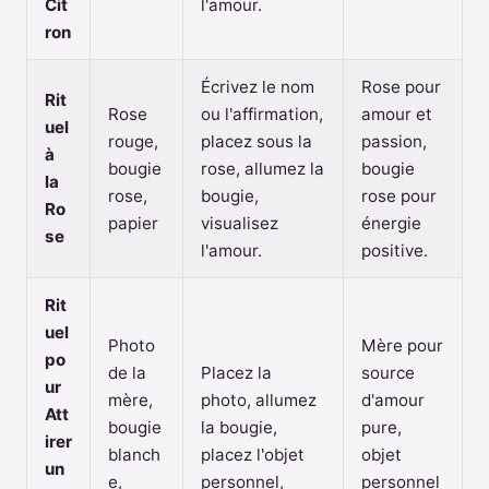
Cit
l'amour.
ron
Écrivez le nom
Rose pour
Rit
Rose
ou l'affirmation,
amour et
uel
rouge,
placez sous la
passion,
à
bougie
rose, allumez la
bougie
la
rose,
bougie,
rose pour
Ro
papier
visualisez
énergie
se
l'amour.
positive.
Rit
uel
Photo
Mère pour
po
de la
Placez la
source
ur
mère,
photo, allumez
d'amour
Att
bougie
la bougie,
pure,
irer
blanch
placez l'objet
objet
un
e,
personnel,
personnel