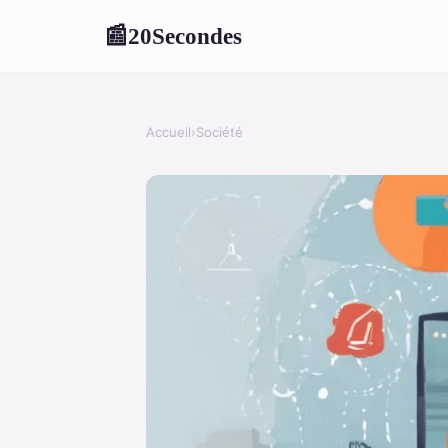
20Secondes
📰
Accueil
›
Société