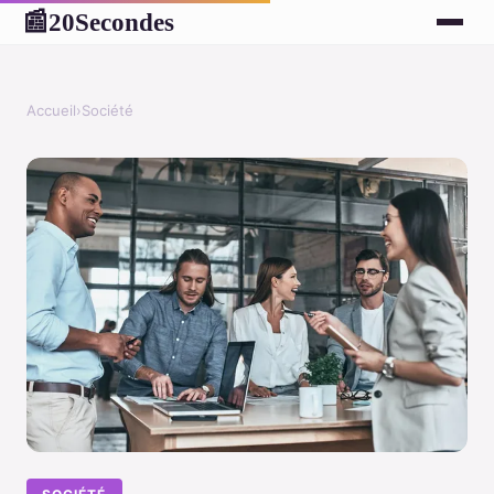
20Secondes
📰
Accueil
›
Société