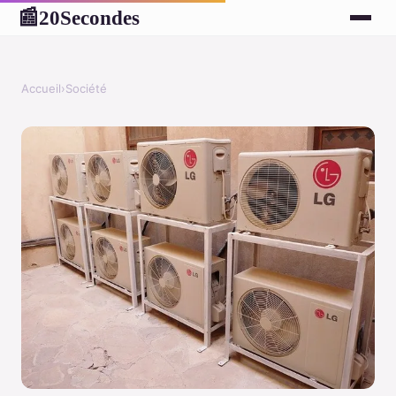
20Secondes
📰
Accueil
›
Société