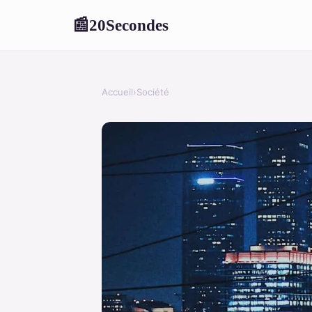
20Secondes
📰
Accueil
›
Société