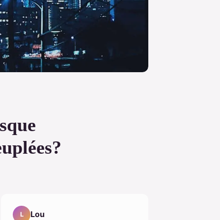
isque
euplées?
Lou
L