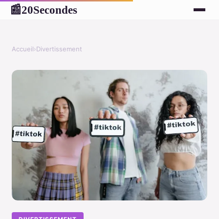
20Secondes
📰
Accueil
›
Divertissement