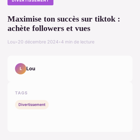
DIVERTISSEMENT
Maximise ton succès sur tiktok :
achète followers et vues
Lou
•
20 décembre 2024
•
4 min de lecture
Lou
L
TAGS
Divertissement