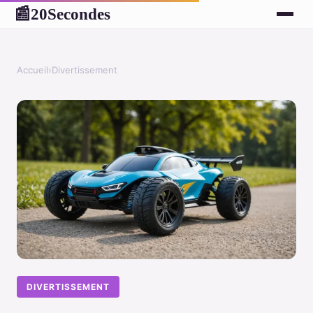
20Secondes
📰
Accueil
›
Divertissement
DIVERTISSEMENT