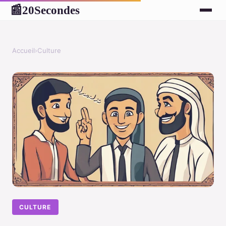
20Secondes
📰
Accueil
›
Culture
CULTURE