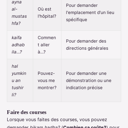
ayna
Pour demander
al-
Où est
l'emplacement d'un lieu
mustas
l'hôpital?
spécifique
hfa?
kaifa
Commen
Pour demander des
adhab
t aller
directions générales
ila...?
à...?
hal
yumkin
Pouvez-
Pour demander une
u an
vous me
démonstration ou une
tushir
montrer?
indication précise
li?
Faire des courses
Lorsque vous faites des courses, vous pouvez
demander
bikam hadha?
(
Combien ça coûte?
) pour