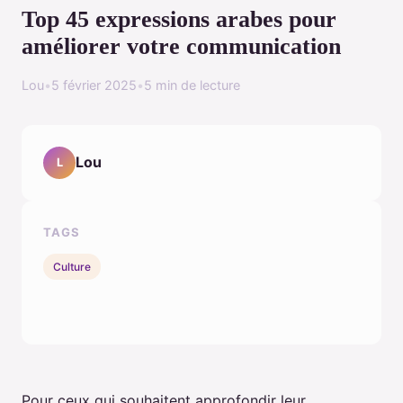
Top 45 expressions arabes pour
améliorer votre communication
Lou
•
5 février 2025
•
5 min de lecture
Lou
L
TAGS
Culture
Pour ceux qui souhaitent approfondir leur