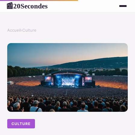
20Secondes
📰
Accueil
›
Culture
CULTURE