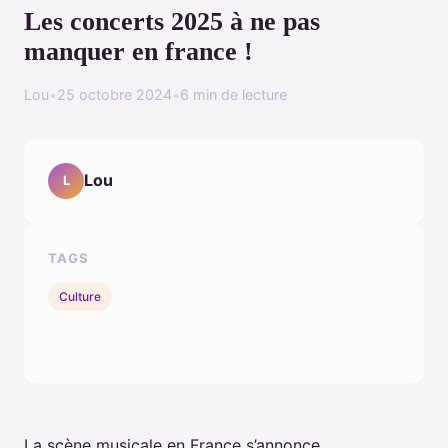
Les concerts 2025 à ne pas
manquer en france !
Lou
•
25 octobre 2024
•
6 min de lecture
Lou
L
TAGS
Culture
La scène musicale en France s’annonce