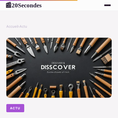
20Secondes
📰
Accueil
›
Actu
ACTU