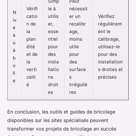
Simp
Peut
Vérifi
le à
nécessit
N
catio
utilis
er un
Vérifiez
iv
n de
er,
recalibr
régulièrem
e
la
esse
age,
ent le
a
plan
ntiel
moins
calibrage,
u
éité
pour
utile
utilisez-le
à
et de
des
pour
pour des
b
la
insta
des
installation
u
verti
llatio
surface
s droites et
ll
calit
ns
s
précises
e
é
droit
irréguliè
es
res
En conclusion, les outils et guides de bricolage
disponibles sur les sites spécialisés peuvent
transformer vos projets de bricolage en succès