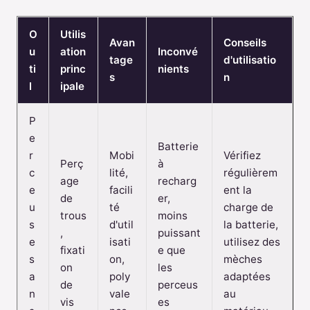
O
Utilis
Avan
Conseils
u
ation
Inconvé
tage
d'utilisatio
ti
princ
nients
s
n
l
ipale
P
e
Batterie
r
Mobi
Vérifiez
Perç
à
c
lité,
régulièrem
age
recharg
e
facili
ent la
de
er,
u
té
charge de
trous
moins
s
d'util
la batterie,
,
puissant
e
isati
utilisez des
fixati
e que
s
on,
mèches
on
les
a
poly
adaptées
de
perceus
n
vale
au
vis
es