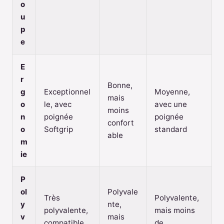
o
u
p
e
E
r
Bonne,
g
Exceptionnel
Moyenne,
mais
o
le, avec
avec une
moins
n
poignée
poignée
confort
o
Softgrip
standard
able
m
ie
P
ol
Polyvale
Très
Polyvalente,
y
nte,
polyvalente,
mais moins
v
mais
compatible
de