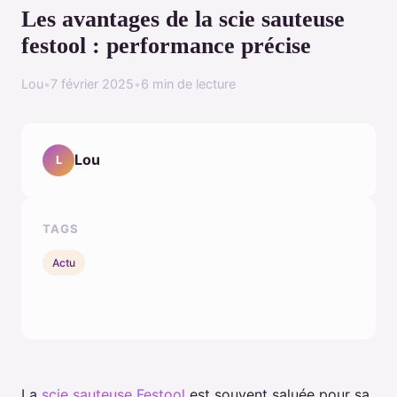
Les avantages de la scie sauteuse
festool : performance précise
Lou
•
7 février 2025
•
6 min de lecture
Lou
L
TAGS
Actu
La
scie sauteuse Festool
est souvent saluée pour sa