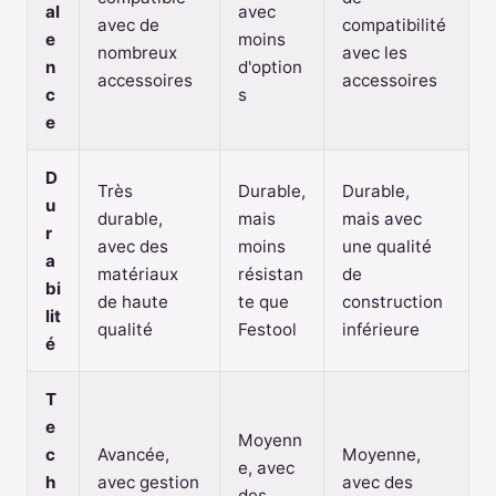
al
avec
avec de
compatibilité
e
moins
nombreux
avec les
n
d'option
accessoires
accessoires
c
s
e
D
Très
Durable,
Durable,
u
durable,
mais
mais avec
r
avec des
moins
une qualité
a
matériaux
résistan
de
bi
de haute
te que
construction
lit
qualité
Festool
inférieure
é
T
e
Moyenn
c
Avancée,
Moyenne,
e, avec
h
avec gestion
avec des
des