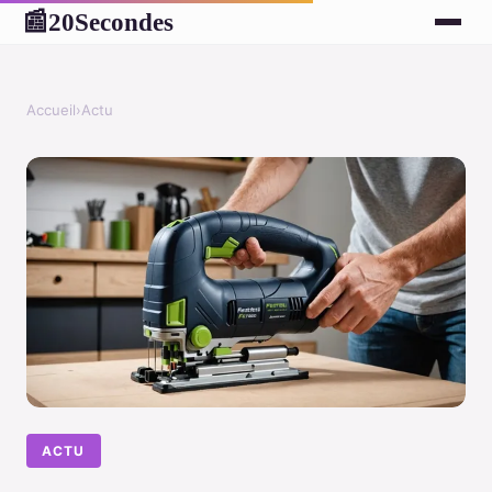
20Secondes
📰
Accueil
›
Actu
ACTU