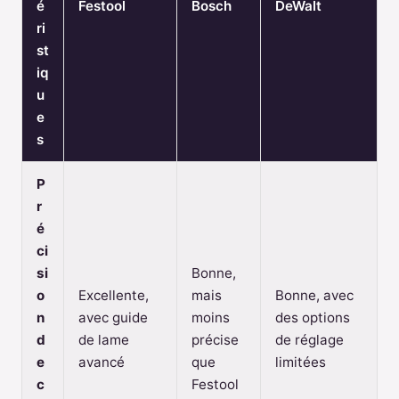
é
Festool
Bosch
DeWalt
ri
st
iq
u
e
s
P
r
é
ci
si
Bonne,
o
Excellente,
mais
Bonne, avec
n
avec guide
moins
des options
d
de lame
précise
de réglage
e
avancé
que
limitées
c
Festool