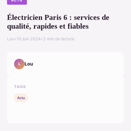
ACTU
Électricien Paris 6 : services de
qualité, rapides et fiables
Lou
•
10 juin 2024
•
2 min de lecture
Lou
L
TAGS
Actu