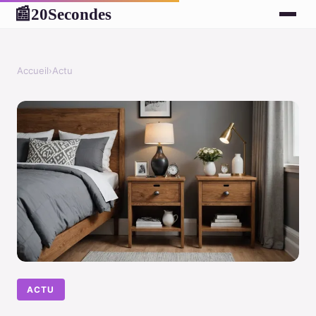
20Secondes
📰
Accueil
›
Actu
ACTU