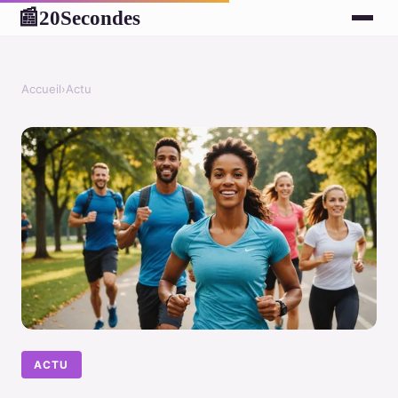
20Secondes
📰
Accueil
›
Actu
ACTU