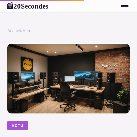
20Secondes
📰
Accueil
›
Actu
ACTU