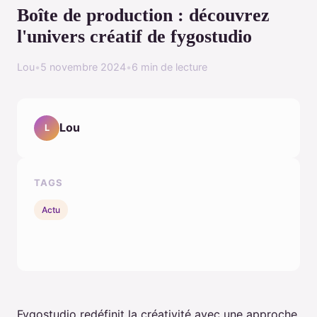
Boîte de production : découvrez
l'univers créatif de fygostudio
Lou
•
5 novembre 2024
•
6 min de lecture
Lou
L
TAGS
Actu
Fygostudio redéfinit la créativité avec une approche