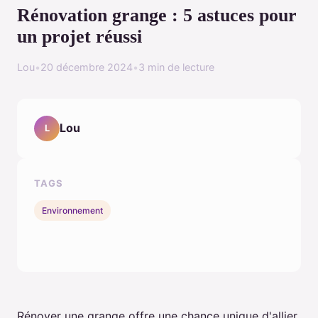
Rénovation grange : 5 astuces pour
un projet réussi
Lou
•
20 décembre 2024
•
3 min de lecture
Lou
L
TAGS
Environnement
Rénover une grange offre une chance unique d'allier