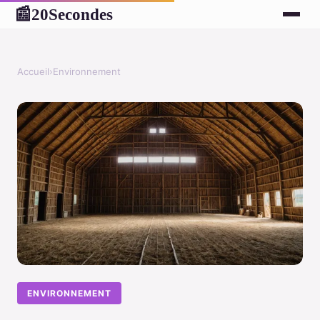
20Secondes
📰
Accueil
›
Environnement
ENVIRONNEMENT