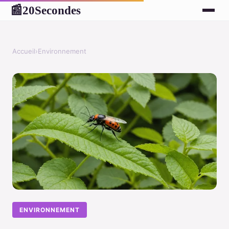
20Secondes
📰
Accueil
›
Environnement
ENVIRONNEMENT