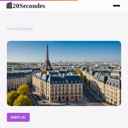
20Secondes
📰
Accueil
›
Emploi
EMPLOI