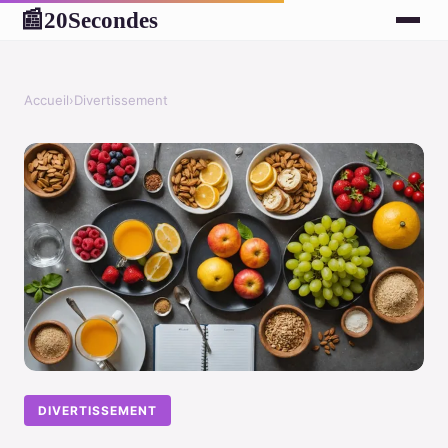
20Secondes
📰
Accueil
›
Divertissement
DIVERTISSEMENT