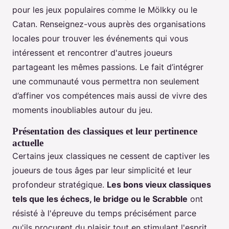
pour les jeux populaires comme le Mölkky ou le
Catan. Renseignez-vous auprès des organisations
locales pour trouver les événements qui vous
intéressent et rencontrer d'autres joueurs
partageant les mêmes passions. Le fait d’intégrer
une communauté vous permettra non seulement
d’affiner vos compétences mais aussi de vivre des
moments inoubliables autour du jeu.
Présentation des classiques et leur pertinence
actuelle
Certains jeux classiques ne cessent de captiver les
joueurs de tous âges par leur simplicité et leur
profondeur stratégique.
Les bons vieux classiques
tels que les échecs, le bridge ou le Scrabble
ont
résisté à l'épreuve du temps précisément parce
qu'ils procurent du plaisir tout en stimulant l'esprit.