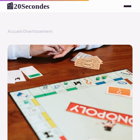
20Secondes
📰
Accueil
›
Divertissement