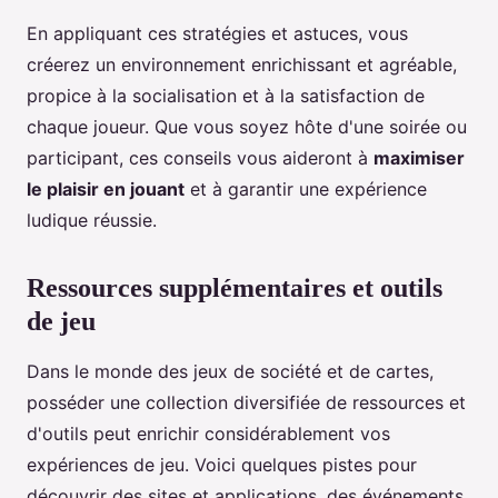
En appliquant ces stratégies et astuces, vous
créerez un environnement enrichissant et agréable,
propice à la socialisation et à la satisfaction de
chaque joueur. Que vous soyez hôte d'une soirée ou
participant, ces conseils vous aideront à
maximiser
le plaisir en jouant
et à garantir une expérience
ludique réussie.
Ressources supplémentaires et outils
de jeu
Dans le monde des jeux de société et de cartes,
posséder une collection diversifiée de ressources et
d'outils peut enrichir considérablement vos
expériences de jeu. Voici quelques pistes pour
découvrir des sites et applications, des événements