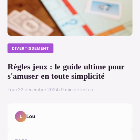
DIVERTISSEMENT
Règles jeux : le guide ultime pour
s'amuser en toute simplicité
Lou
•
22 décembre 2024
•
9 min de lecture
Lou
L