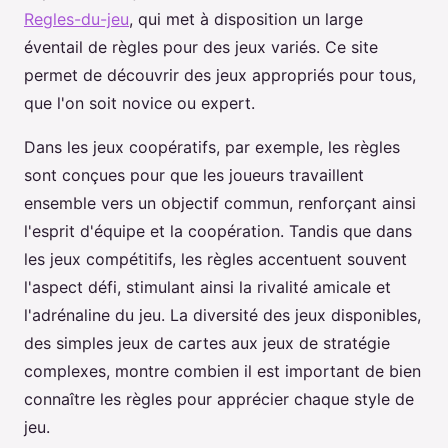
Regles-du-jeu
, qui met à disposition un large
éventail de règles pour des jeux variés. Ce site
permet de découvrir des jeux appropriés pour tous,
que l'on soit novice ou expert.
Dans les jeux coopératifs, par exemple, les règles
sont conçues pour que les joueurs travaillent
ensemble vers un objectif commun, renforçant ainsi
l'esprit d'équipe et la coopération. Tandis que dans
les jeux compétitifs, les règles accentuent souvent
l'aspect défi, stimulant ainsi la rivalité amicale et
l'adrénaline du jeu. La diversité des jeux disponibles,
des simples jeux de cartes aux jeux de stratégie
complexes, montre combien il est important de bien
connaître les règles pour apprécier chaque style de
jeu.