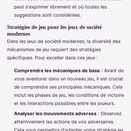
peut s'exprimer librement et où toutes les
suggestions sont considérées.
Stratégies de jeu pour les jeux de société
modernes
Dans les jeux de société modernes, la diversité des
mécanismes de jeu requiert des stratégies
spécifiques. Pour exceller dans ces jeux :
Comprendre les mécaniques de base
: Avant de
vous aventurer dans un nouveau jeu, il est crucial
de comprendre ses principales mécaniques. Cela
inclut les phases de jeu, les conditions de victoire
et les interactions possibles entre les joueurs.
Analyser les mouvements adverses
: Observez
attentivement les actions de vos adversaires.
Cela vous permettra d'adapter votre stratégie en