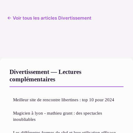
← Voir tous les articles Divertissement
Divertissement — Lectures
complémentaires
Meilleur site de rencontre libertines : top 10 pour 2024
Magicien à lyon - mathieu grant : des spectacles
inoubliables
Les différentes formes de cbd et leur utilisation efficace