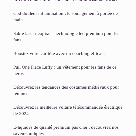
Cbd douleur inflammation : le soulagement à portée de
main
Sabre laser neopixel - technologie led premium pour les
fans
Boostez votre carrière avec un coaching efficace
Pull One Piece Luffy : un vêtement pour les fans de ce
héros
Découvrez les tendances des costumes médiévaux pour
femmes
Découvrez la meilleure voiture télécommandée électrique
de 2024
E-liquides de qualité premium pas cher : découvrez nos
saveurs uniques