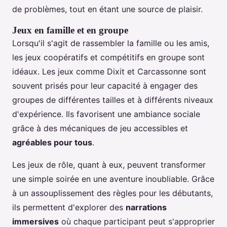
de problèmes, tout en étant une source de plaisir.
Jeux en famille et en groupe
Lorsqu'il s'agit de rassembler la famille ou les amis,
les jeux coopératifs et compétitifs en groupe sont
idéaux. Les jeux comme Dixit et Carcassonne sont
souvent prisés pour leur capacité à engager des
groupes de différentes tailles et à différents niveaux
d'expérience. Ils favorisent une ambiance sociale
grâce à des mécaniques de jeu accessibles et
agréables pour tous
.
Les jeux de rôle, quant à eux, peuvent transformer
une simple soirée en une aventure inoubliable. Grâce
à un assouplissement des règles pour les débutants,
ils permettent d'explorer des
narrations
immersives
où chaque participant peut s'approprier