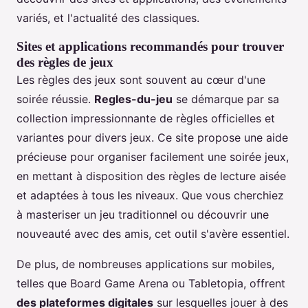
variés, et l'actualité des classiques.
Sites et applications recommandés pour trouver
des règles de jeux
Les règles des jeux sont souvent au cœur d'une
soirée réussie.
Regles-du-jeu
se démarque par sa
collection impressionnante de règles officielles et
variantes pour divers jeux. Ce site propose une aide
précieuse pour organiser facilement une soirée jeux,
en mettant à disposition des règles de lecture aisée
et adaptées à tous les niveaux. Que vous cherchiez
à masteriser un jeu traditionnel ou découvrir une
nouveauté avec des amis, cet outil s'avère essentiel.
De plus, de nombreuses applications sur mobiles,
telles que Board Game Arena ou Tabletopia, offrent
des plateformes digitales
sur lesquelles jouer à des