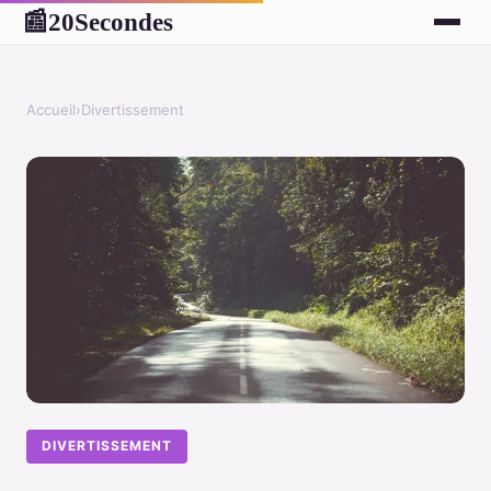
20Secondes
📰
Accueil
›
Divertissement
DIVERTISSEMENT