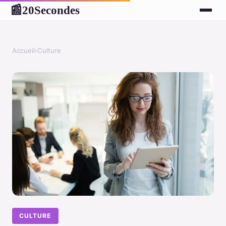
20Secondes
📰
Accueil
›
Culture
CULTURE