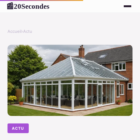
20Secondes
📰
Accueil
›
Actu
ACTU