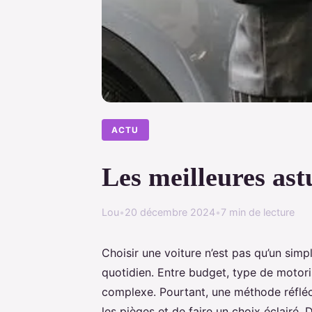
ACTU
Les meilleures ast
Lou
•
20 décembre 2024
•
7 min de lecture
Choisir une voiture n’est pas qu’un simp
quotidien. Entre budget, type de motori
complexe. Pourtant, une méthode réfléch
les pièges et de faire un choix éclairé.