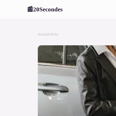
20Secondes
📰
Accueil
›
Actu