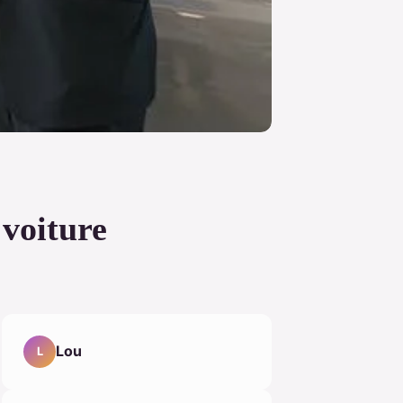
 voiture
Lou
L