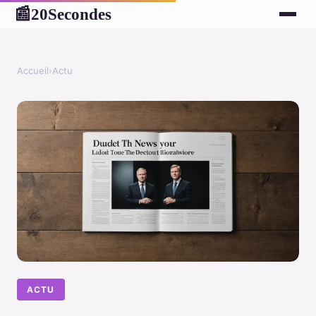
20Secondes
📰
Accueil
›
Actu
ACTU