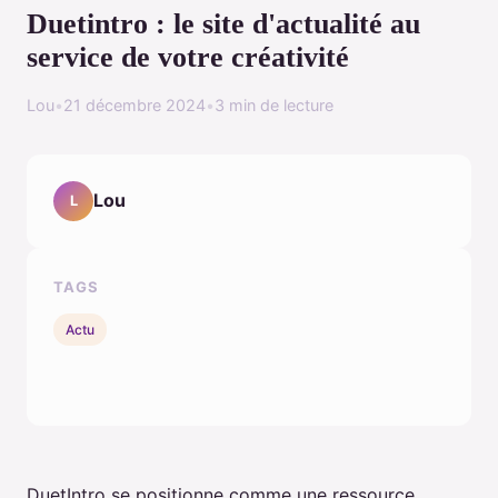
Duetintro : le site d'actualité au
service de votre créativité
Lou
•
21 décembre 2024
•
3 min de lecture
Lou
L
TAGS
Actu
DuetIntro se positionne comme une ressource