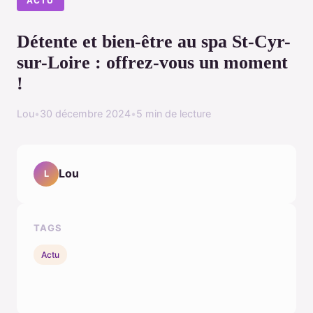
ACTU
Détente et bien-être au spa St-Cyr-
sur-Loire : offrez-vous un moment
!
Lou
•
30 décembre 2024
•
5 min de lecture
Lou
L
TAGS
Actu