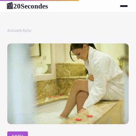
20Secondes
📰
Accueil
›
Actu