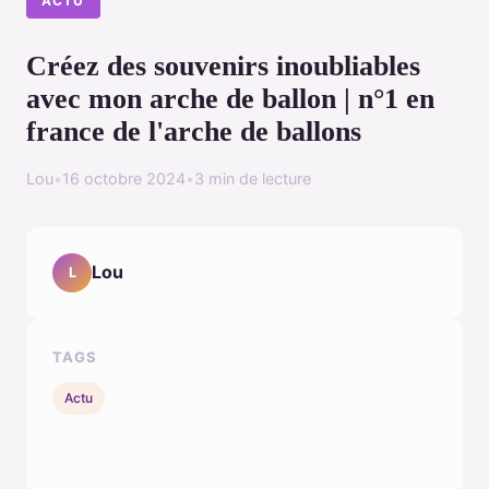
ACTU
Créez des souvenirs inoubliables
avec mon arche de ballon | n°1 en
france de l'arche de ballons
Lou
•
16 octobre 2024
•
3 min de lecture
Lou
L
TAGS
Actu