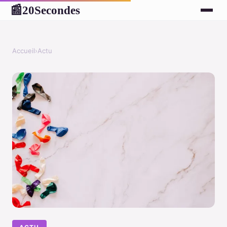
20Secondes
📰
Accueil
›
Actu